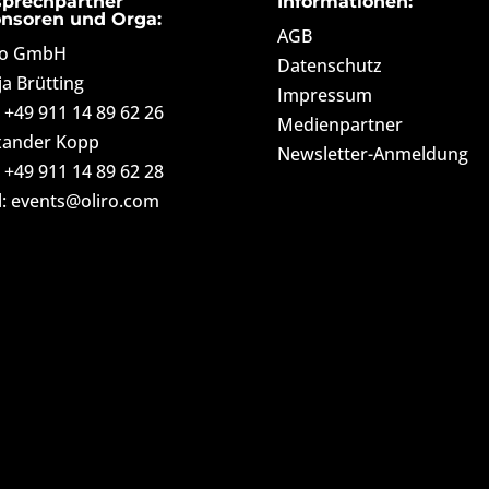
prechpartner
Informationen:
nsoren und Orga:
AGB
ro GmbH
Datenschutz
ja Brütting
Impressum
: +49 911 14 89 62 26
Medienpartner
xander Kopp
Newsletter-Anmeldung
: +49 911 14 89 62 28
l: events@oliro.com