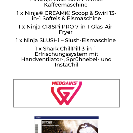
Kaffeemaschine
1 x Ninja® CREAMi® Scoop & Swirl 13-
in-1 Softeis & Eismaschine
1 x Ninja CRISPi PRO 7-in-1 Glas-Air-
Fryer
1 x Ninja SLUSHi – Slush-Eismaschine
1 x Shark ChillPill 3-in-1-
Erfrischungssystem mit
Handventilator-, Sprühnebel- und
InstaChil