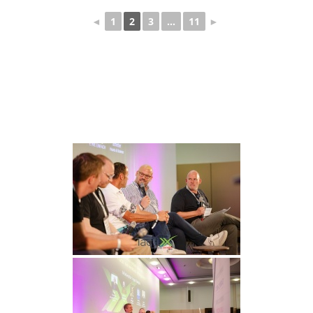
◄
1
2
3
...
11
►